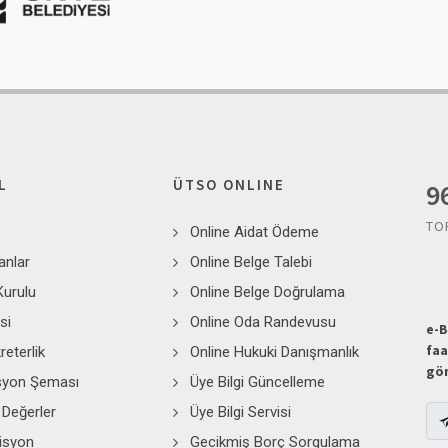
L
ÜTSO ONLINE
1
TO
Online Aidat Ödeme
anlar
Online Belge Talebi
Kurulu
Online Belge Doğrulama
si
Online Oda Randevusu
e-B
faa
reterlik
Online Hukuki Danışmanlık
gön
syon Şeması
Üye Bilgi Güncelleme
Değerler
Üye Bilgi Servisi
isyon
Gecikmiş Borç Sorgulama