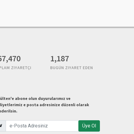
,114,056
1,187
PLAM ZIYARETÇI
BUGÜN ZIYARET EDEN
ülten'e abone olun duyurularımız ve
liyetlerimiz e posta adresinize düzenli olarak
derilsin.
Üye Ol