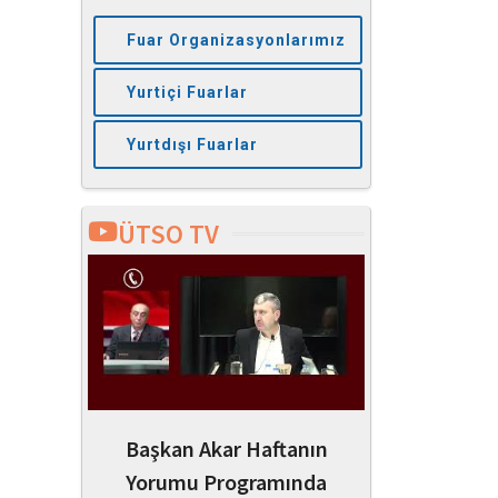
Fuar Organizasyonlarımız
Yurtiçi Fuarlar
Yurtdışı Fuarlar
ÜTSO TV
endi
Başkan Akar Haftanın
Ünye OSB'
yor
Yorumu Programında
Yük