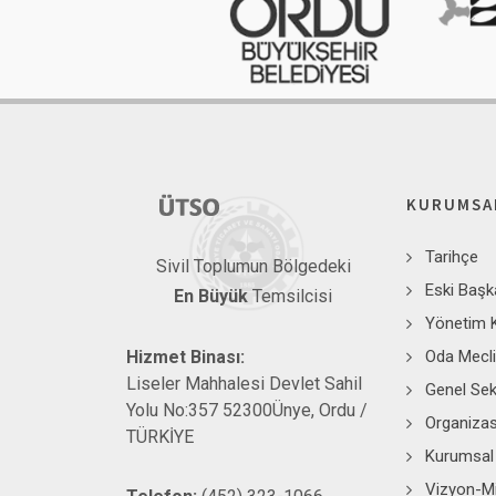
KURUMSA
Tarihçe
Sivil Toplumun Bölgedeki
Eski Başk
En Büyük
Temsilcisi
Yönetim 
Hizmet Binası:
Oda Mecli
Liseler Mahhalesi Devlet Sahil
Genel Sek
Yolu No:357 52300Ünye, Ordu /
Organiza
TÜRKİYE
Kurumsal 
Vizyon-M